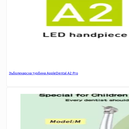
Зъболекарска турбина AppleDental A2 Pro