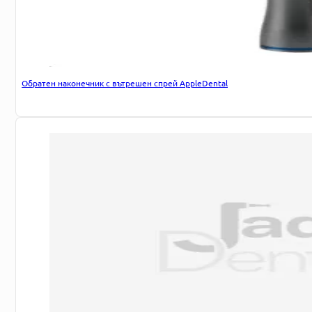
Обратен наконечник с вътрешен спрей AppleDental