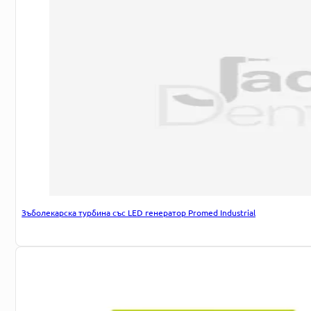
Зъболекарска турбина със LED генератор Promed Industrial