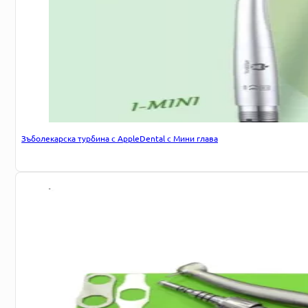
Зъболекарска турбина с AppleDental с Мини глава