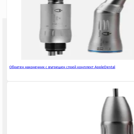
Имате въпроси?
+359 877 887 576
ул. Енос 10, 1408 София
sales@jadudental.com
Facebook
Обратен наконечник с вътрешен спрей комплект AppleDental
YouTube
Информация
Гаранционни условия
Информация за доставка
Условия за връщане на закупена стока
Профил
Блог