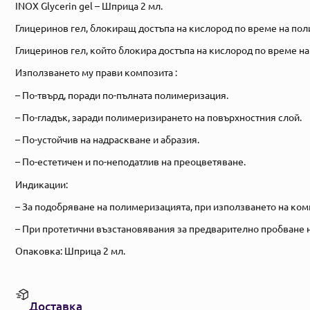
INOX Glycerin gel – Шприца 2 мл.
Глицеринов гел, блокиращ достъпа на кислород по време на по
Глицеринов гел, който блокира достъпа на кислород по време н
Използването му прави композита :
– По-твърд, поради по-пълната полимеризация.
– По-гладък, заради полимеризирането на повърхностния слой.
– По-устойчив на надраскване и абразия.
– По-естетичен и по-неподатлив на преоцветяване.
Индикации:
– За подобряване на полимеризацията, при използването на ком
– При протетични възстановявания за предварително пробване н
Опаковка: Шприца 2 мл.
Доставка