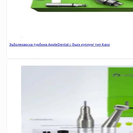
Зъболекарска турбина AppleDental с бърз куплунг тип Kavo