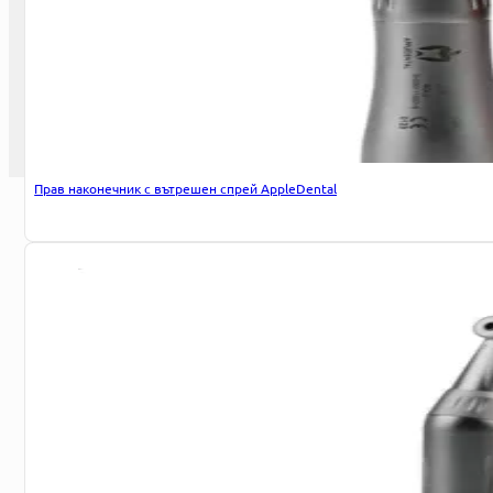
Изложения
Новини
Семинари
Участия
© 2026 Jadu Dental. Всички права запазени.
Прав наконечник с вътрешен спрей AppleDental
Заявка за експресна доставка до 90 
София
Нуждаете се от спешна доставка в рамките на София? С нашата
пратката си до 90 минути във всички делнични дни. Заявката мож
Име
Имейл
Телефон
Съгласявам се с правилата и условията на уебсайта
Изпращане