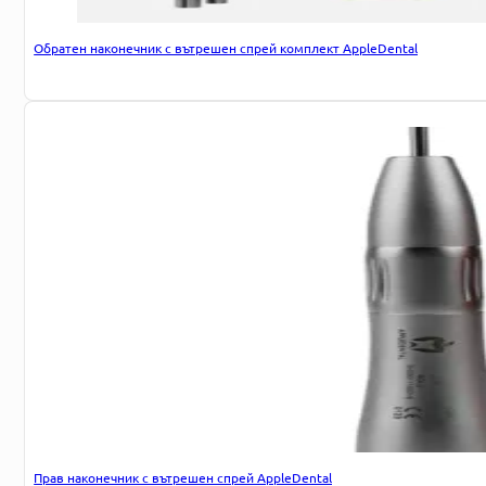
Обратен наконечник с вътрешен спрей комплект AppleDental
Прав наконечник с вътрешен спрей AppleDental