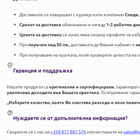
Доставките се извършват с куриерските компании
Спиди
Срокът за доставка
обикновено е между
1-2 работни дн
Цената за доставка
се изчислява според тарифите на изб
При
поръчки над 50 лв.
, доставката до Вашия кабинет е
з
При получаване на пратката, моля проверете целостта на 
Гаранция и поддръжка
Нашите продукти са
оригинални и сертифицирани
, гарантират
увеличава доходите във Вашата практика
. Осигуряваме гаран
„Изберете качество, което Ви спестява разходи и носи повеч
Нуждаете се от допълнителна информация?
Свържете се с нас на
+359 877 887 576
или ни пишете на
sales@j