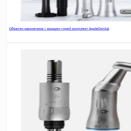
Обратен наконечник с външен спрей комплект AppleDental