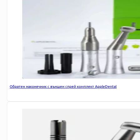
Обратен наконечник с външен спрей комплект AppleDental