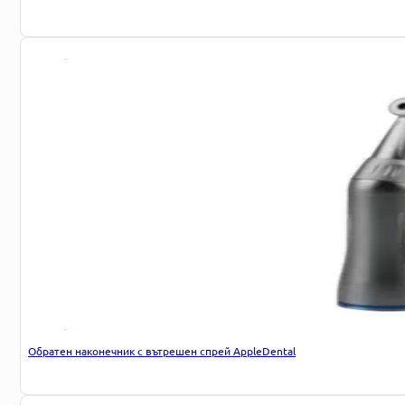
Обратен наконечник с вътрешен спрей AppleDental