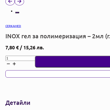
CERKAMED
INOX гел за полимеризация – 2мл (
7,80
€
/ 15,26 лв.
количество
за
INOX
гел
за
полимеризация
-
2мл
(глицеринов)
Детайли