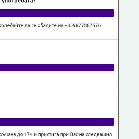
о употребата?
 колебайте да се обадите на +359877887576
оръчана до 17ч и пристига при Вас на следвашия