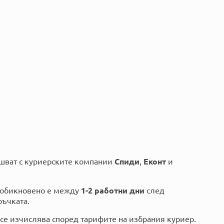
ршват с куриерските компании
Спиди
,
Еконт
и
обикновено е между
1-2 работни дни
след
ъчката.
се изчислява според тарифите на избрания куриер.