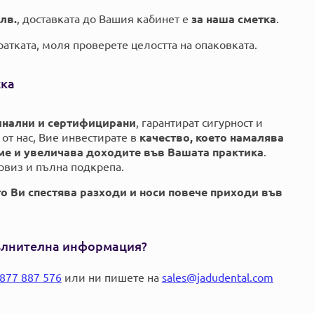
лв.
, доставката до Вашия кабинет е
за наша сметка
.
атката, моля проверете целостта на опаковката.
жка
инални и сертифицирани
, гарантират сигурност и
от нас, Вие инвестирате в
качество, което намалява
еме и увеличава доходите във Вашата практика
.
рвиз и пълна подкрепа.
то Ви спестява разходи и носи повече приходи във
ълнителна информация?
877 887 576
или ни пишете на
sales@jadudental.com