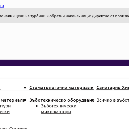
та
онални цени на турбини и обратни наконечници! Директно от произв
о
Стоматологични материали
Санитарно Хи
Материали
Аксесоари и помощни
и хигиена
средства
Дезинфе
 материали
Зъботехническо оборудване
Всичко в зъбо
 ендодонтия
Борери и Фрези
Консумат
итури
Зъботехнически
избелване на
Ендодонтия
Стерилиз
ески
микромотори
Естетична Стоматология
Лични Пр
Юнити
Инструменти
Средства
и скенери и
Матрици и Клинчета
Материал
ери, Синтери,