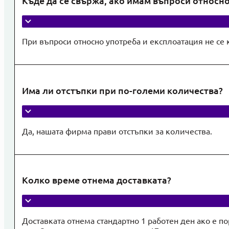
Къде да се свържа, ако имам въпроси относн
При въпроси относно употреба и експлоатация не се
Има ли отстъпки при по-големи количества?
Да, нашата фирма прави отстъпки за количества.
Колко време отнема доставката?
Доставката отнема стандартно 1 работен ден ако е п