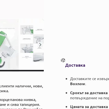
Доставка
Доставките се извъ
Boxnow
.
клиенти налични, нови,
рика.
Срокът за доставка
потвърждение на пор
 порцеланова мивка,
ане и сива тапицерия.
Цената за доставка
рудване по Ваш избор.