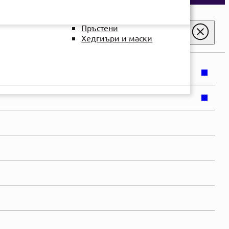
Ортодонтски
инструменти
Пръстени
Хедгиъри и маски