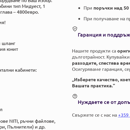
рбини тип Мидуест, 1
При
поръчки над 50 
глава – 4800евро.
При получаване на пр
ия!
Гаранция и поддръ
и шланг
ния юнит
Нашите продукти са
ориг
дълготрайност. Купувайки 
разходите, спестява вр
Осигуряваме гаранция, се
нтални кабинети:
„Изберете качество, кое
Вашата практика.“
Нуждаете се от доп
ел
Свържете се с нас на
+359 
ове NITI, ръчни файлове,
ри, Пълнители) и др.