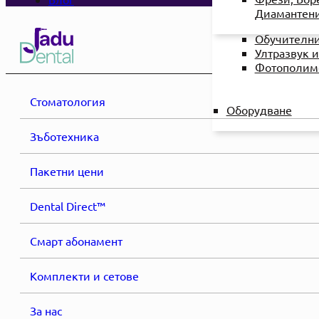
камери
Диамантен
Компресори
Обучителн
Ултразвук и
Фотополим
Стоматология
Оборудване
Зъботехника
Пакетни цени
Dental Direct™
Смарт абонамент
Комплекти и сетове
За нас