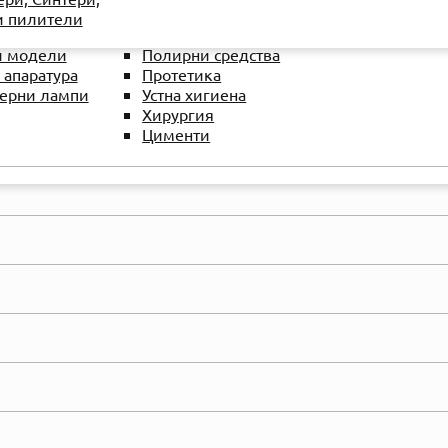
Обтурация
и пилители
 и аспирация
Отпечатъци
и модели
Полирни средства
 апаратура
Протетика
ерни лампи
Устна хигиена
Хирургия
Цименти