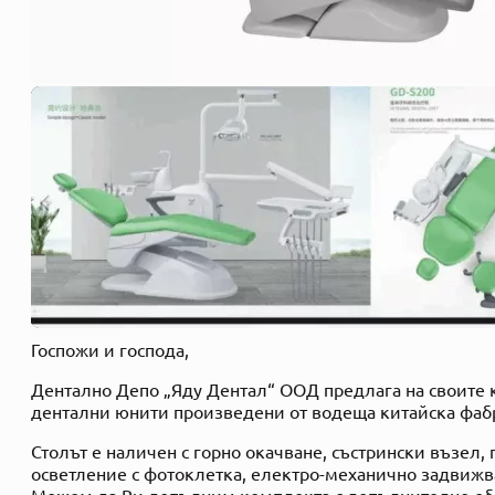
Детайли
Госпожи и господа,
Дентално Депо „Яду Дентал“ ООД предлага на своите 
дентални юнити произведени от водеща китайска фаб
Столът е наличен с горно окачване, състрински възел,
осветление с фотоклетка, електро-механично задвижв
Можем да Ви допълним комплекта с допълнително обо