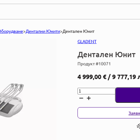
Оборудване
>
Дентални Юнити
>
Дентален Юнит
GLADENT
Дентален Юнит
Продукт #10071
4 999,00
€
/ 9 777,19 
количество
за
Дентален
Юнит
Заявк