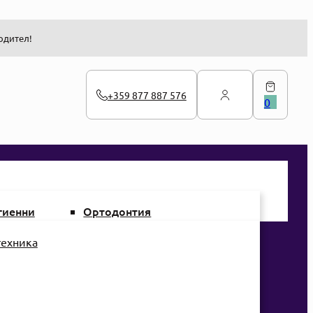
одител!
+359 877 887 576
0
гиенни
Ортодонтия
Брекети
ктанти
Други
техника
иви за
Канюли
ация и защита
Канюли и ретайнери
едпазни
Лигатури и ластици
Ортодонтски адхезиви
и за пациента
Ортодонтски дъги