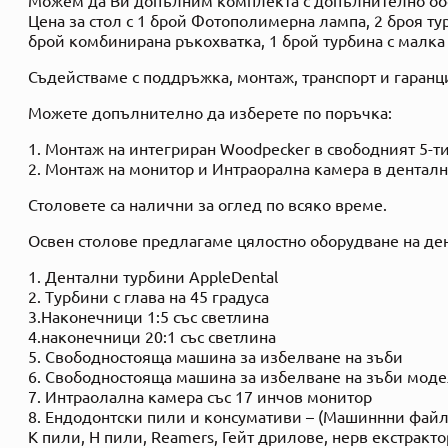
Цена за стол с 1 брой Фотополимерна лампа, 2 броя ту
брой комбинирана ръкохватка, 1 брой турбина с малка 
Съдействаме с поддръжка, монтаж, транспорт и гаранц
Можете допълнително да изберете по поръчка:
1. Монтаж на интегриран Woodpecker в свободният 5-т
2. Монтаж на монитор и Интраорална камера в дентал
Столовете са налични за оглед по всяко време.
Освен столове предлагаме цялостно оборудване на де
1. Дентални турбини AppleDental
2. Турбини с глава на 45 градуса
3.Наконечници 1:5 със светлина
4.наконечници 20:1 със светлина
5. Свободностояща машина за избелване на зъби
6. Свободностояща машина за избелване на зъби мод
7. Интраолална камера със 17 инчов монитор
8. Ендодонтски пили и консумативи – (Машиннни файл
К пили, H пили, Reamers, Гейт дрилове, нерв екстракто